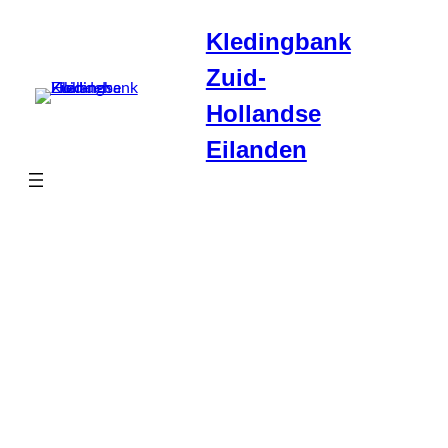
Ga
Kledingbank
naar
de
Zuid-
inhoud
Hollandse
Eilanden