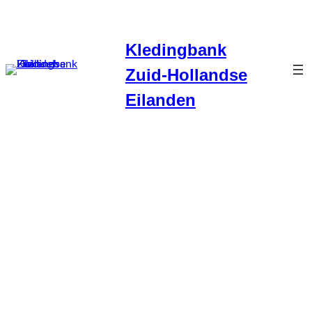
Ga
naar
Kledingbank
de
inhoud
Zuid-Hollandse
Eilanden