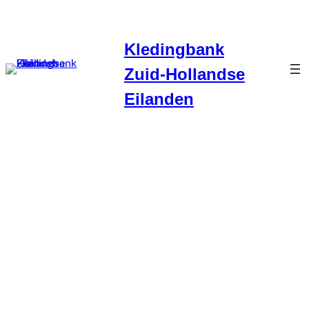
Ga
naar
Kledingbank
de
inhoud
Zuid-Hollandse
Eilanden