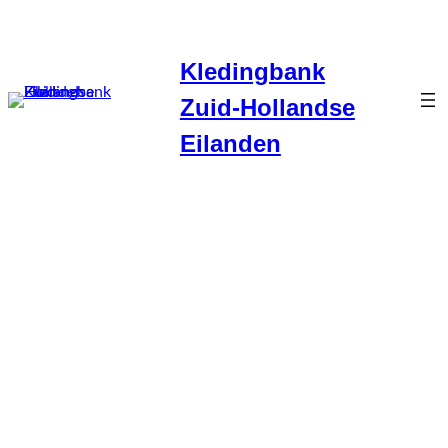
Ga
naar
Kledingbank
de
inhoud
Zuid-Hollandse
Eilanden