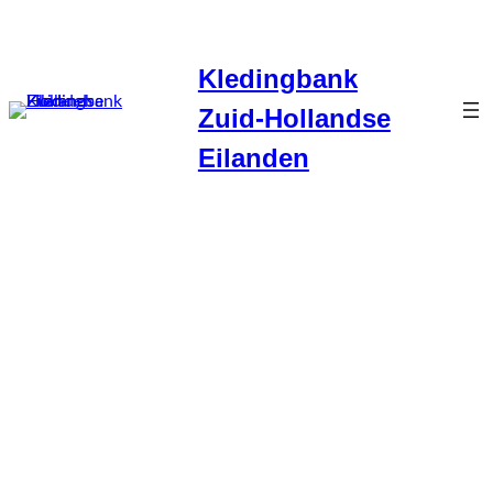
Ga
naar
Kledingbank
de
inhoud
Zuid-Hollandse
Eilanden