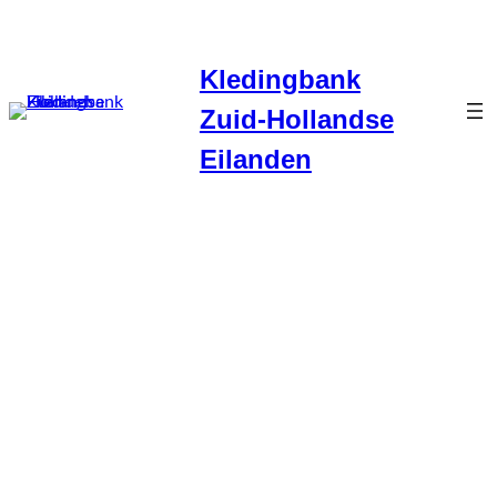
Ga
naar
Kledingbank
de
inhoud
Zuid-Hollandse
Eilanden