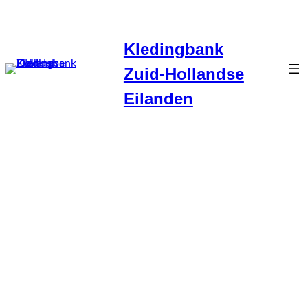
Ga
naar
Kledingbank
de
inhoud
Zuid-Hollandse
Eilanden