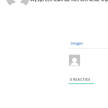
Wij zijn een team die met veel liefde vri
Inloggen
0
REACTIES