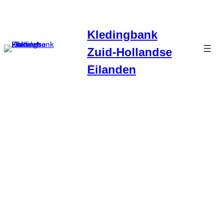
Ga
naar
Kledingbank
de
inhoud
Zuid-Hollandse
Eilanden