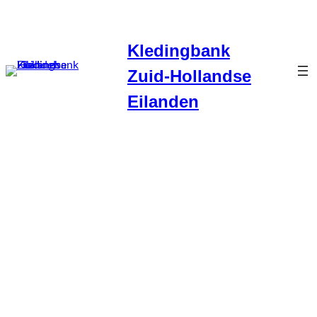
Ga
naar
Kledingbank
de
inhoud
Zuid-Hollandse
Eilanden