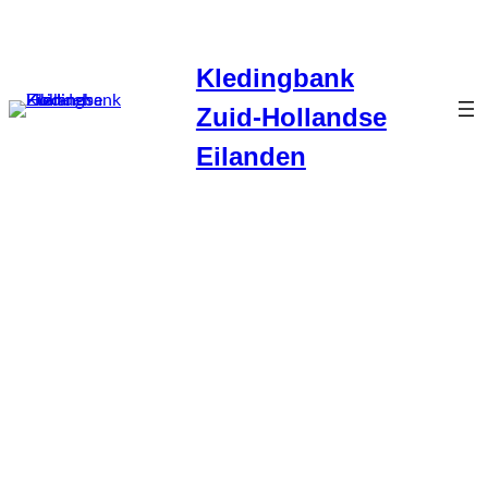
Ga
naar
Kledingbank
de
inhoud
Zuid-Hollandse
Eilanden