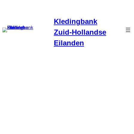
Ga
naar
Kledingbank
de
inhoud
Zuid-Hollandse
Eilanden