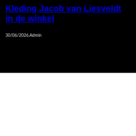
Kleding Jacob van Liesveldt
in de winkel
30/06/2026
.
Admin